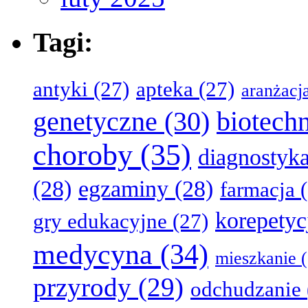
Tagi:
antyki
(27)
apteka
(27)
aranżacj
genetyczne
(30)
biotech
choroby
(35)
diagnostyk
(28)
egzaminy
(28)
farmacja
(
korepetyc
gry edukacyjne
(27)
medycyna
(34)
mieszkanie
(
przyrody
(29)
odchudzanie